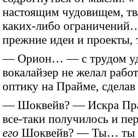
настоящим чудовищем, тва
каких-либо ограничений…
прежние идеи и проекты, т
— Орион… — с трудом уда
вокалайзер не желал рабо
оптику на Прайме, сделав
— Шоквейв? — Искра Пра
все-таки получилось и п
его
Шоквейв? — Ты… ты п