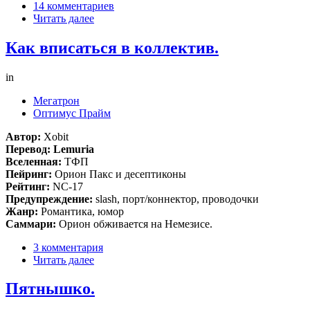
14 комментариев
Читать далее
Как вписаться в коллектив.
in
Мегатрон
Оптимус Прайм
Автор:
Xobit
Перевод: Lemuria
Вселенная:
ТФП
Пейринг:
Орион Пакс и десептиконы
Рейтинг:
NC-17
Предупреждение:
slash, порт/коннектор, проводочки
Жанр:
Романтика, юмор
Саммари:
Орион обживается на Немезисе.
3 комментария
Читать далее
Пятнышко.