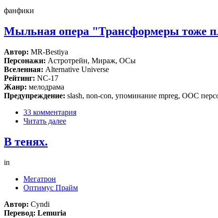
фанфики
Мыльная опера "Трансформеры тоже пл
Автор:
MR-Bestiya
Персонажи:
Астротрейн, Мираж, ОСы
Вселенная:
Alternative Universe
Рейтинг:
NC-17
Жанр:
мелодрама
Предупреждение:
slash, non-con, упоминание mpreg, ООС пер
33 комментария
Читать далее
В тенях.
in
Мегатрон
Оптимус Прайм
Автор:
Cyndi
Перевод: Lemuria