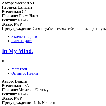
Автор:
Wicked3659
Перевод: Lemuria
Вселенная:
G1
Пейринг:
Проул/Джазз
Рейтинг:
NC-17
Жанр:
PWP
Предупреждение:
Слэш, вуайеризм/эксгибиционизм, чуть-чут
8 комментариев
Читать далее
In My Mind.
in
Мегатрон
Оптимус Прайм
Автор:
Lemuria
Вселенная:
TFA
Пейринг:
Мегатрон/Оптимус
Рейтинг:
NC-17
Жанр:
PWP
Предупреждение:
slash, Non-con