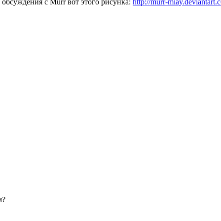
обсуждения с Murr вот этого рисунка:
http://murr-miay.deviantart
м?