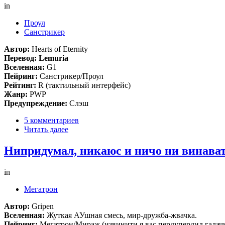
in
Проул
Санстрикер
Автор:
Hearts of Eternity
Перевод: Lemuria
Вселенная:
G1
Пейринг:
Санстрикер/Проул
Рейтинг:
R (тактильный интерфейс)
Жанр:
PWP
Предупреждение:
Слэш
5 комментариев
Читать далее
Нипридумал, никаюс и ничо ни винават
in
Мегатрон
Автор:
Gripen
Вселенная:
Жуткая АУшная смесь, мир-дружба-жвачка.
Пейринг:
Мегатрон/Мираж (извинити я вас пердупердил галачь