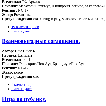
Вселенная:
ТФ Армада
Пейринг:
Мегатрон/Оптимус, Юникрон/Праймас, за кадром – С
Рейтинг:
NC-17
Жанр:
Романтика
Предупреждения:
Slash. Plug’n’play, spark-sex. Местами фла
19 комментариев
Читать далее
Взаимовыгодные соглашения.
Автор:
Blue Buick R
Перевод: Lemuria
Вселенная:
ТФП
Пейринг:
Старскрим/Нок Аут, Брейкдаун/Нок Аут.
Рейтинг:
NC-17
Жанр:
юмор
Предупреждения:
slash
4 комментария
Читать далее
Игра на публику.