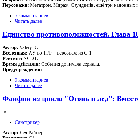
Персонажи:
Мегатрон, Мираж, Саундвейв, ещё три канонных и
5 комментариев
Читать далее
Единство противоположностей. Глава 1
Автор:
Valery К.
Вселенная:
АУ по TFP + персонаж из G 1.
Рейтинг:
NC 21.
Время действия:
События до начала сериала.
Предупреждения:
9 комментариев
Читать далее
Фанфик из цикла "Огонь и лед": Вместе
in
Санстрикер
Автор:
Лея Райнер