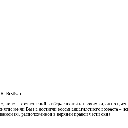
R. Bestiya)
однополых отношений, кибер-слияний и прочих видов получения
еприятие и/или Вы не достигли восемнадцатилетнего возраста – 
енной [x], расположенной в верхней правой части окна.