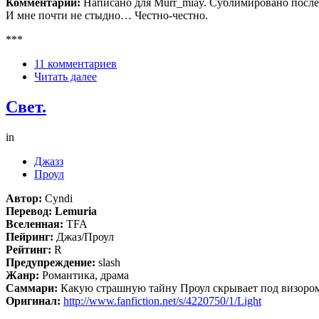
Комментарий:
Написано для Murr_miay. Сублимировано после 
И мне почти не стыдно… Честно-честно.
***
11 комментариев
Читать далее
Свет.
in
Джазз
Проул
Автор:
Cyndi
Перевод: Lemuria
Вселенная:
TFA
Пейринг:
Джаз/Проул
Рейтинг:
R
Предупреждение:
slash
Жанр:
Романтика, драма
Саммари:
Какую страшную тайну Проул скрывает под визоро
Оригинал:
http://www.fanfiction.net/s/4220750/1/Light