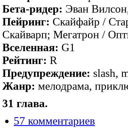
Бета-ридер:
Эван Вилсон,
Пейринг:
Скайфайр / Ста
Скайварп; Мегатрон / Оп
Вселенная:
G1
Рейтинг:
R
Предупреждение:
slash,
Жанр:
мелодрама, прикл
31 глава.
57 комментариев