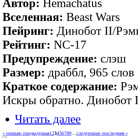
Автор:
Hemachatus
Вселенная:
Beast Wars
Пейринг:
Динобот II/Рэ
Рейтинг:
NC-17
Предупреждение:
слэш
Размер:
драббл, 965 слов
Краткое содержание:
Рэм
Искры обратно. Динобот I
Читать далее
« первая
‹ предыдущая
1
2
3
4
5
6
7
8
9
…
следующая ›
последняя »